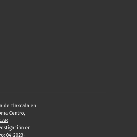
a de Tlaxcala en
nia Centro,
ICAP
,
vestigación en
vo: 04-2023-