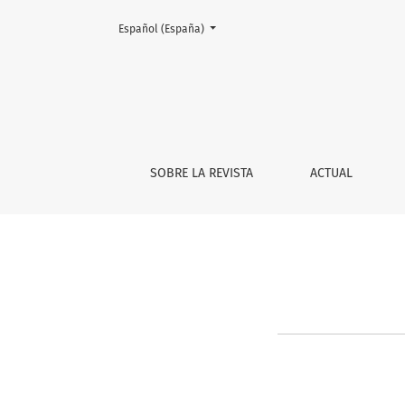
Cambiar el idioma. El actual es:
Español (España)
Acerca de Open Journal Systems
SOBRE LA REVISTA
ACTUAL