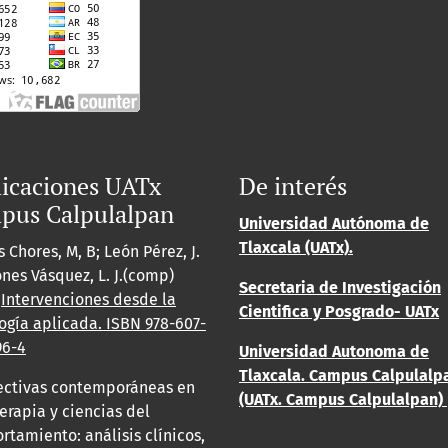
icaciones UATx
De interés
pus Calpulalpan
Universidad Autónoma de
Tlaxcala (UATx).
 Chores, M, B; León Pérez, J.
ones Vásquez, L. J.(comp)
Secretaria de Investigación
.
Intervenciones desde la
Cientifica y Posgrado- UATx
ogía aplicada. ISBN
978-607-
96-4
Universidad Autonoma de
Tlaxcala. Campus Calpulalp
ectivas contemporáneas en
(UATx. Campus Calpulalpan)
erapia y ciencias del
tamiento: análisis clínicos,