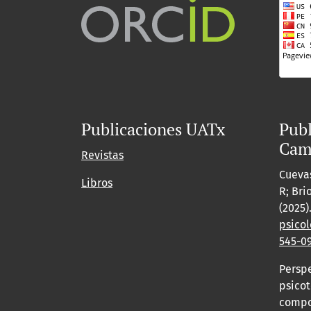
Publicaciones UATx
Publ
Cam
Revistas
Cuevas
Libros
R; Bri
(2025)
psicol
545-0
Persp
psicot
compor