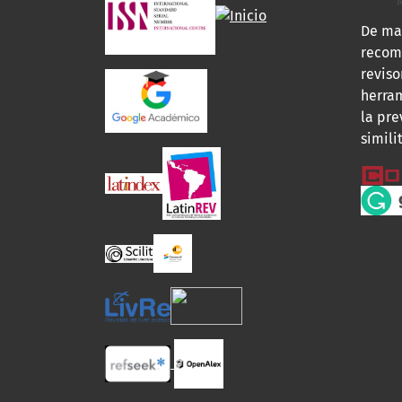
De ma
recomi
reviso
herra
la pre
simili