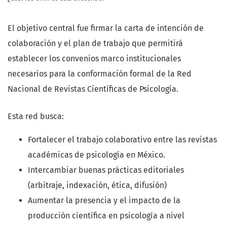
educación, tecnología y procesos educativos, como el
análisis del uso de plataformas digitales por parte de
El objetivo central fue firmar la carta de intención de
estudiantes de Ciencias de la Educación y un estudio
colaboración y el plan de trabajo que permitirá
exploratorio sobre mundos virtuales (OpemSim) para el
establecer los convenios marco institucionales
desarrollo de habilidades y actitudes. También aborda
necesarios para la conformación formal de la Red
temas de vanguardia, como la ciberseguridad en México
Nacional de Revistas Científicas de Psicología.
y una propuesta teórica innovadora en torno a la
"AlterEntidad", que ofrecen marcos de análisis
Esta red busca:
relevantes para la psicología social, educativa y del
Fortalecer el trabajo colaborativo entre las revistas
comportamiento.
académicas de psicología en México.
2. Estudios de caso.
Presenta una investigación aplicada
Intercambiar buenas prácticas editoriales
en el ámbito de la gestión microempresarial, analiza la
(arbitraje, indexación, ética, difusión)
rotación de personal y propone estrategias de retención
Aumentar la presencia y el impacto de la
y demuestra la aplicación de principios psicoosociales y
producción científica en psicología a nivel