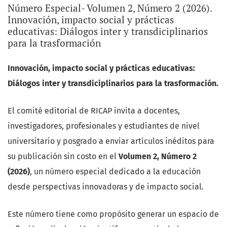
abordables desde las psicologías política, comunitaria,
Número Especial- Volumen 2, Número 2 (2026).
jurídica y de la salud pública, promoviendo así el
Innovación, impacto social y prácticas
educativas: Diálogos inter y transdiciplinarios
diálogo interdisciplinario que RICAP fomenta.
para la trasformación
En conjunto, este primer número constituye un espacio
Innovación, impacto social y prácticas educativas:
de "encuentro" académico que materializa la visión del
Diálogos inter y transdiciplinarios para la trasformación.
PIMA y del MHIC
y
refuerza la misión de RICAP
al integrar
diversas voces, disciplinas y metodologías. Demuestra
El comité editorial de RICAP invita a docentes,
que la psicología, como ciencia y profesión, es un eje
investigadores, profesionales y estudiantes de nivel
integrador fundamental para abordar problemáticas
universitario y posgrado a enviar artículos inéditos para
sociales complejas, en consonancia con la búsqueda de
su publicación sin costo en el
Volumen 2, Número 2
soluciones pertinentes y con la formación de
(2026)
, un número especial dedicado a la educación
capacidades complejas en los estudiantes, los
desde perspectivas innovadoras y de impacto social.
profesores y la sociedad a la que la UATx , la UAMCC y
RICAP se deben. Este número especial no se aparta, sino
Este número tiene como propósito generar un espacio de
que enriquece y proyecta la línea "integadora" de la