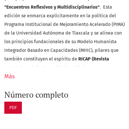
"Encuentros Reflexivos y Multidisciplinarios"
. Esta
edición se enmarca explícitamente en la política del
Programa Institucional de Mejoramiento Acelerado (PIMA)
de la Universidad Autónoma de Tlaxcala y se alinea con
los principios fundacionales de su Modelo Humanista
Integrador Basado en Capacidades (MHIC), pilares que
también constituyen el espíritu de
RICAP (Revista
Integradora de la Comunidad académica
Más
Multidisciplinaria Campus Calpulalpan).
La publicación se inaugura con una carta editorial
Número completo
firmada por el Rector, Dr. Serafín Ortiz Ortiz, y el Director
PDF
de la Unidad Académica Multidisciplinaria Campus
Calpulalpan , Q. B. P. José Adrián René Grada Yautentzi.
En ella se enfatiza el compromiso institucional con la