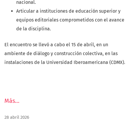
organizacionales en un contexto real en Hidalgo, lo que
nacional.
enriquece el campo de la psicología del trabajo y de las
Articular a instituciones de educación superior y
organizaciones.
equipos editoriales comprometidos con el avance
de la disciplina.
3. Artículos teóricos, monográficos o de revisión de la
literatura.
Reúne contribuciones que fomentan la
El encuentro se llevó a cabo el 15 de abril, en un
reflexión profunda y el análisis crítico en áreas de
ambiente de diálogo y construcción colectiva, en las
directa relevancia para la comunidad psicológica.
instalaciones de la Universidad Iberoamericana (CDMX).
Destaca la contribución de la investigación tutorada
como estrategia formativa en la enseñanza de la
psicología, que ancla firmemente el número en el núcleo
disciplinar de RICAP. Junto a ella, se integran análisis
Más…
sobre distopias y poder político, fortalecimiento
institucional de derechos humanos y políticas públicas
28 abril 2026
para la prevención de la violencia, todos ellos