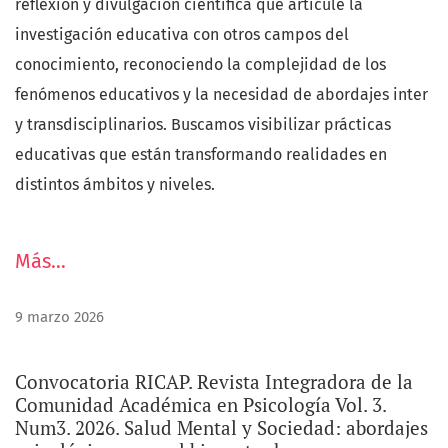
reflexión y divulgación cientifica que articule la
revista hacia un espectro más amplio de encuentros
investigación educativa con otros campos del
reflexivos y multidisciplinarios.
conocimiento, reconociendo la complejidad de los
fenómenos educativos y la necesidad de abordajes inter
y transdisciplinarios. Buscamos visibilizar prácticas
educativas que están transformando realidades en
distintos ámbitos y niveles.
Más…
9 marzo 2026
Convocatoria RICAP. Revista Integradora de la
Comunidad Académica en Psicología Vol. 3.
Num3. 2026. Salud Mental y Sociedad: abordajes