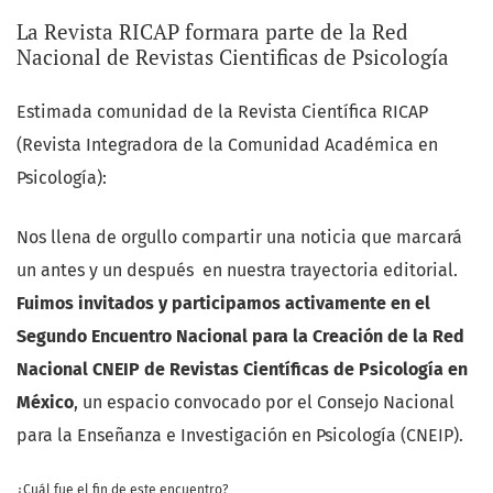
generación de conocimiento reflexivo, crítico y de
La Revista RICAP formara parte de la Red
Avisos
Nacional de Revistas Cientificas de Psicología
impacto social, que responda a las complejidades del
mundo contemporáneo desde una perspectiva
Estimada comunidad de la Revista Científica RICAP
humanista e integradora, principio rector que comparte
(Revista Integradora de la Comunidad Académica en
con la línea editorial de RICAP.
Psicología):
El contenido del número refleja fielmente la esencia
Nos llena de orgullo compartir una noticia que marcará
multidisciplinaria y el enfoque en capacidades
un antes y un después en nuestra trayectoria editorial.
promovidos por el MHIC y, en lugar de romper con la
Fuimos invitados y participamos activamente en el
línea de RICAP, la expande y consolida al organizar sus
Segundo Encuentro Nacional para la Creación de la Red
contribuciones en tres secciones que dialogan
Nacional CNEIP de Revistas Científicas de Psicología en
directamente con la psicología y sus intersecciones:
México
, un espacio convocado por el Consejo Nacional
para la Enseñanza e Investigación en Psicología (CNEIP).
1. Artículos empíricos o de investigación.
Incluye
estudios aplicados que exploran la intersección entre
¿Cuál fue el fin de este encuentro?