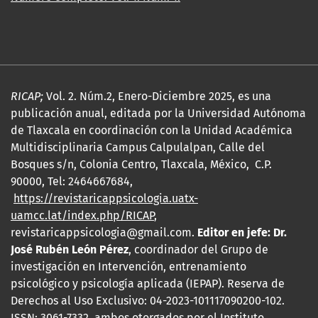
RICAP;
Vol. 2. Núm.2, Enero-Diciembre 2025, es una
publicación anual, editada por la Universidad Autónoma
de Tlaxcala en coordinación con la Unidad Académica
Multidisciplinaria Campus Calpulalpan, Calle del
Bosques s/n, Colonia Centro, Tlaxcala, México, C.P.
90000, Tel: 2464667684,
https://revistaricappsicologia.uatx-
uamcc.lat/index.php/RICAP
,
revistaricappsicologia@gmail.com.
Editor en jefe: Dr.
José Rubén León Pérez
, coordinador del Grupo de
investigación en Intervención, entrenamiento
psicológico y psicología aplicada (IEPAP). Reserva de
Derechos al Uso Exclusivo: 04-2023-101117090200-102.
ISSN: 3061
-7332, ambos
otorgados por el Instituto